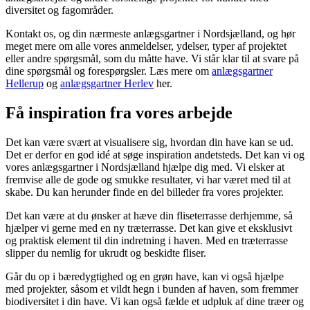
diversitet og fagområder.
Kontakt os, og din nærmeste anlægsgartner i Nordsjælland, og hør
meget mere om alle vores anmeldelser, ydelser, typer af projektet
eller andre spørgsmål, som du måtte have. Vi står klar til at svare på
dine spørgsmål og forespørgsler. Læs mere om
anlægsgartner
Hellerup
og
anlægsgartner Herlev
her.
Få inspiration fra vores arbejde
Det kan være svært at visualisere sig, hvordan din have kan se ud.
Det er derfor en god idé at søge inspiration andetsteds. Det kan vi og
vores anlægsgartner i Nordsjælland hjælpe dig med. Vi elsker at
fremvise alle de gode og smukke resultater, vi har været med til at
skabe. Du kan herunder finde en del billeder fra vores projekter.
Det kan være at du ønsker at hæve din fliseterrasse derhjemme, så
hjælper vi gerne med en ny træterrasse. Det kan give et eksklusivt
og praktisk element til din indretning i haven. Med en træterrasse
slipper du nemlig for ukrudt og beskidte fliser.
Går du op i bæredygtighed og en grøn have, kan vi også hjælpe
med projekter, såsom et vildt hegn i bunden af haven, som fremmer
biodiversitet i din have. Vi kan også fælde et udpluk af dine træer og