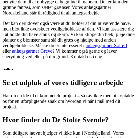
benytte dem til at opbygge et hegn ind til naboen. Det er kun den
grønne fantasi, som sætter grænser. Vores anlægsgartner i
Nordsjælland står til rådighed til alt anlægsarbejde.
Det kan derudover også være at du holder af din nuværende have,
men blot ikke overskuer vedligeholdelse af den. Vi kan assistere dig
i at holde din have smuk og skarp. Vi kan klippe din hæk, pleje dine
planter og blomster samt slå dit græs og hjælpe med anden
vedligeholdelse. Måske du er interesseret i
anlægsgartner Solrød
eller
anlægsgartner Greve?
Vi kommer også gerne og laver
snerydning ved eller på din grund. Kontakt os i dag.
Galleri
Se et udpluk af vores tidligere arbejde
Har du en idé til et kommende projekt – så tøv ikke med at kontakte
os for en uforpligtende snak om hvordan vi når i mål med dit
projekt.
Hvor finder du De Stolte Svende?
Som tidligere nævnt hjælper vi ikke kun i Nordsjælland. Vores