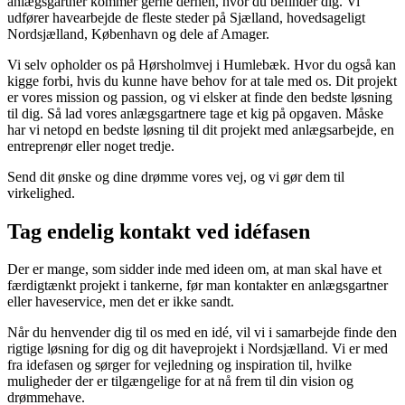
anlægsgartner kommer gerne derhen, hvor du befinder dig. Vi
udfører havearbejde de fleste steder på Sjælland, hovedsageligt
Nordsjælland, København og dele af Amager.
Vi selv opholder os på Hørsholmvej i Humlebæk. Hvor du også kan
kigge forbi, hvis du kunne have behov for at tale med os. Dit projekt
er vores mission og passion, og vi elsker at finde den bedste løsning
til dig. Så lad vores anlægsgartnere tage et kig på opgaven. Måske
har vi netopd en bedste løsning til dit projekt med anlægsarbejde, en
entreprenør eller noget tredje.
Send dit ønske og dine drømme vores vej, og vi gør dem til
virkelighed.
Tag endelig kontakt ved idéfasen
Der er mange, som sidder inde med ideen om, at man skal have et
færdigtænkt projekt i tankerne, før man kontakter en anlægsgartner
eller haveservice, men det er ikke sandt.
Når du henvender dig til os med en idé, vil vi i samarbejde finde den
rigtige løsning for dig og dit haveprojekt i Nordsjælland. Vi er med
fra idefasen og sørger for vejledning og inspiration til, hvilke
muligheder der er tilgængelige for at nå frem til din vision og
drømmehave.