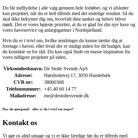
Du får indflydelse i alle valg gennem hele forløbet, og vi afslutter
kun projektet, når du er helt tilfreds med det endelige resultat. Så du
skal ikke bekymre dig om, hvorvidt dine tanker og behov bliver
mødt. Det er vores højeste prioritet, at du er glad for din nye have og
vores haveservice og anlægsgartner i Nordsjælland.
Hvis du er i tvivl om, hvilke ændringer du kunne tænke dig at
foretage i haven, eller hvad der er muligt inden for dit budget, kan
du kontakte os for råd. Du kan også finde en masse inspiration fra
vores tidligere projekter på siden.
Virksomhedsnavn:
De Stolte Svende ApS
Adresse:
Hørsholmvej 17, 3050 Humlebæk
CVR-nr:
38060368
Telefonnummer:
+45 40 60 14 77
Mailadresse:
me@destoltesvende.dk
Har du spørgsmål - eller er du i tvivl om noget?
Kontakt os
Vi gør os altid umage og vi er ikke færdige før du er tilfreds med