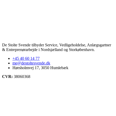
De Stolte Svende tilbyder Service, Vedligeholdelse, Anlægsgartner
& Entreprenørarbejde i Nordsjælland og Storkøbenhavn.
+45 40 60 14 77
me@destoltesvende.dk
Hørsholmvej 17, 3050 Humlebæk
CVR:
38060368