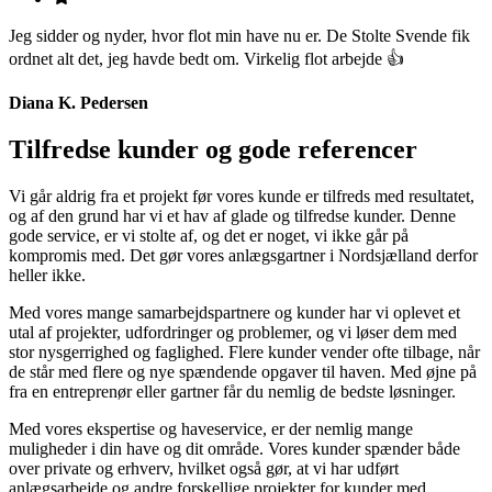
Jeg sidder og nyder, hvor flot min have nu er. De Stolte Svende fik
ordnet alt det, jeg havde bedt om. Virkelig flot arbejde 👍
Diana K. Pedersen
Tilfredse kunder og gode referencer
Vi går aldrig fra et projekt før vores kunde er tilfreds med resultatet,
og af den grund har vi et hav af glade og tilfredse kunder. Denne
gode service, er vi stolte af, og det er noget, vi ikke går på
kompromis med. Det gør vores anlægsgartner i Nordsjælland derfor
heller ikke.
Med vores mange samarbejdspartnere og kunder har vi oplevet et
utal af projekter, udfordringer og problemer, og vi løser dem med
stor nysgerrighed og faglighed. Flere kunder vender ofte tilbage, når
de står med flere og nye spændende opgaver til haven. Med øjne på
fra en entreprenør eller gartner får du nemlig de bedste løsninger.
Med vores ekspertise og haveservice, er der nemlig mange
muligheder i din have og dit område. Vores kunder spænder både
over private og erhverv, hvilket også gør, at vi har udført
anlægsarbejde og andre forskellige projekter for kunder med